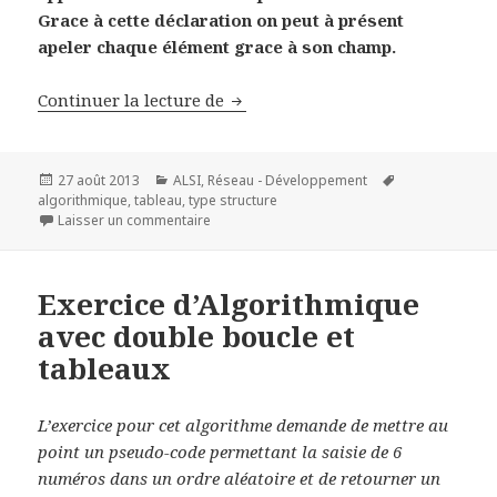
Grace à cette déclaration on peut à présent
apeler chaque élément grace à son champ.
Les types structurés en Algorit
Continuer la lecture de
Publié
Catégories
Mots-
27 août 2013
ALSI
,
Réseau - Développement
le
clés
algorithmique
,
tableau
,
type structure
sur Les types structurés en Algorithmique, 
Laisser un commentaire
Exercice d’Algorithmique
avec double boucle et
tableaux
L’exercice pour cet algorithme demande de mettre au
point un pseudo-code permettant la saisie de 6
numéros dans un ordre aléatoire et de retourner un