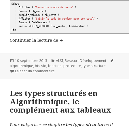
Début
|
Afficher
(
"Saisir le nombre de vente"
)
|
Saisir
(
nb_vente
)
|
remplir_tableau
(
nb_vente
)
|
Afficher
(
"Saisir le code du vendeur pour son total"
)
|
Saisir
(
CodeVendeur
)
|
rez
<
- VENTES_VENDEUR
(
nb_vente , CodeVendeur
)
Fin
Travaux pratique sur les types s
Continuer la lecture de
Publié
Catégories
Mots-
10 septembre 2013
ALSI
,
Réseau - Développement
le
clés
algorithmique
,
bts sio
,
fonction
,
procedure
,
type structure
sur Travaux pratique sur les types structuré
Laisser un commentaire
Les types structurés en
Algorithmique, le
complément aux tableaux
Pour vulgariser ce chapitre
les types structurés
il