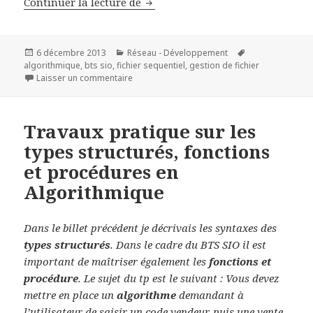
La gestion de fichiers séquentie
Continuer la lecture de
Publié
Catégories
Mots-
6 décembre 2013
Réseau - Développement
le
clés
algorithmique
,
bts sio
,
fichier sequentiel
,
gestion de fichier
sur La gestion de fichiers séquentiels en Al
Laisser un commentaire
Travaux pratique sur les
types structurés, fonctions
et procédures en
Algorithmique
Dans le billet précédent je décrivais les syntaxes des
types structurés
. Dans le cadre du BTS SIO il est
important de maîtriser également les
fonctions et
procédure
. Le sujet du tp est le suivant : Vous devez
mettre en place un
algorithme
demandant à
l’utilisateur de saisir un code vendeur, puis une vente