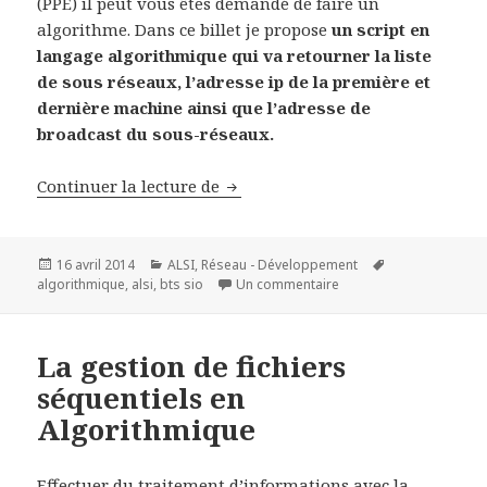
(PPE) il peut vous êtes demandé de faire un
algorithme. Dans ce billet je propose
un script en
langage algorithmique qui va retourner la liste
de sous réseaux, l’adresse ip de la première et
dernière machine ainsi que l’adresse de
broadcast du sous-réseaux.
Script algorithmique de calcul d
Continuer la lecture de
Publié
Catégories
Mots-
16 avril 2014
ALSI
,
Réseau - Développement
le
sur Script algorithmiqu
clés
algorithmique
,
alsi
,
bts sio
Un commentaire
La gestion de fichiers
séquentiels en
Algorithmique
Effectuer du traitement d’informations avec la