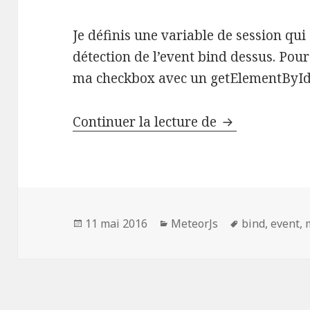
Je définis une variable de session qui
détection de l’event bind dessus. Pour d
ma checkbox avec un getElementByI
Détecter even
Continuer la lecture de
Publié
Catégories
Mots-
11 mai 2016
MeteorJs
bind
,
event
,
le
clés