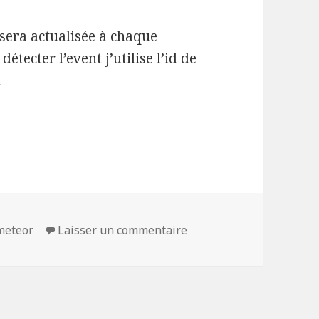
 sera actualisée à chaque
étecter l’event j’utilise l’id de
d
t sur Checkbox avec Meteor
sur Détecter event sur 
meteor
Laisser un commentaire