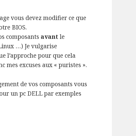
age vous devez modifier ce que
otre BIOS.
 vos composants
avant
le
inux …) Je vulgarise
que l’approche pour que cela
onc mes excuses aux « puristes ».
rgement de vos composants vous
 pour un pc DELL par exemples
C sur un CD ou une Clef USB