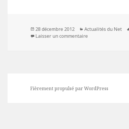
Publié
Catégories
28 décembre 2012
Actualités du Net
le
sur Démarrer un P
Laisser un commentaire
Fièrement propulsé par WordPress