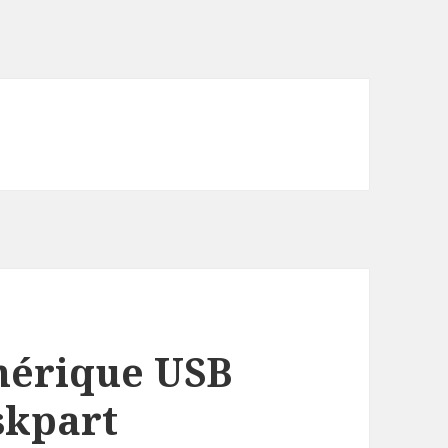
hérique USB
skpart