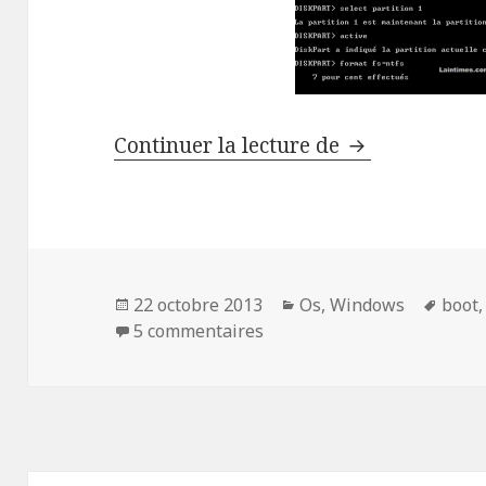
Rendre un pér
Continuer la lecture de
Publié
Catégories
Mots
22 octobre 2013
Os
,
Windows
boot
le
sur Rendre un périphériqu
clés
5 commentaires