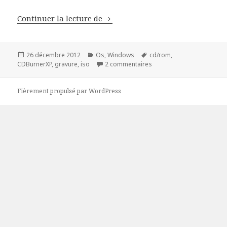
Tuto : Graver une image ISO
Continuer la lecture de
Publié
Catégories
Mots-
26 décembre 2012
Os
,
Windows
cd/rom
,
le
clés
sur Tuto : Graver une ima
CDBurnerXP
,
gravure
,
iso
2 commentaires
Fièrement propulsé par WordPress