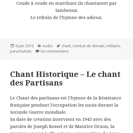
Coude à coude en marchant ils chantaient par
lambeaux
Le refrain de l’hymne des adieux.
Publié
Catégories
Mots-
6 juin 2010
Audio
chant
,
combat de demain
,
militaire
,
le
clés
sur Chant Militaire Français – Le com
parachutiste
Un commentaire
Chant Historique – Le chant
des Partisans
Le Chant des partisans est l’hymne de la Résistance
française pendant l’occupation les nazis durant la
Seconde Guerre mondiale.
Sa date de création intervient en 1943 avec des
paroles de Joseph Kessel et de Maurice Druon, la