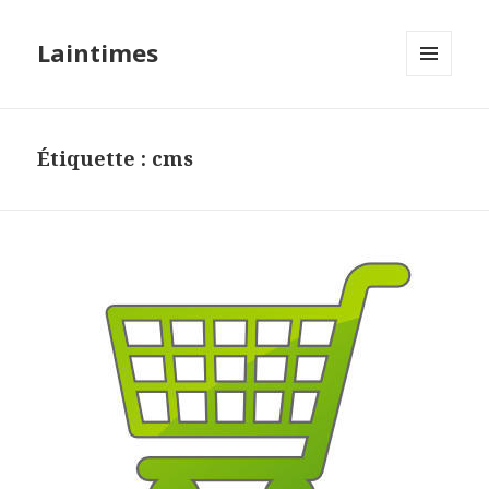
Laintimes
MENU
ET
WIDGETS
Étiquette :
cms