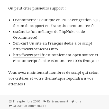
On peut citer plusieurs support :
OScommerce
: Boutique en PHP avec gestion SQL,
forum de support en Français. oscommerce-fr
osc2nuke
(un mélange de PhpNuke et de
Oscommerce)
Zen-cart Un site en Français dédié à ce script
http://www.canicross.info
http://www.peel.fr
est totalement open source et
c’est un script de site eCommerce 100% français !
Vous avez maintenant nombres de script qui selon
vos critères et votre thématique répondra à vos
attentes !
Publié
Catégories
Mots-
11 septembre 2010
Référencement
cms
le
sur CMS de Commerce en ligne
clés
Laisser un commentaire