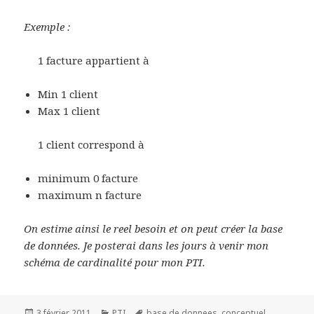
Exemple :
1 facture appartient à
Min 1 client
Max 1 client
1 client correspond à
minimum 0 facture
maximum n facture
On estime ainsi le reel besoin et on peut créer la base
de données. Je posterai dans les jours à venir mon
schéma de cardinalité pour mon PTI.
Publié
Catégories
Mots-
3 février 2011
PTI
base de donnees
,
conceptuel
,