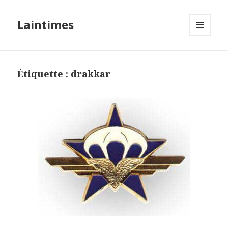
Laintimes
MENU
ET
WIDGETS
Étiquette :
drakkar