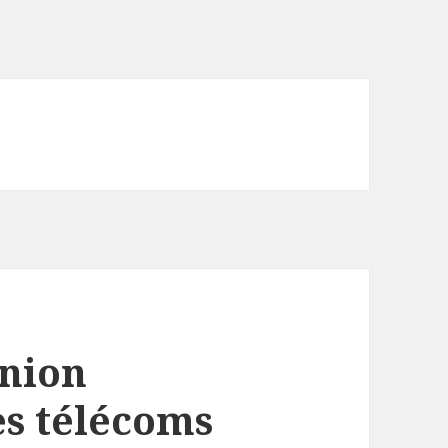
Union
es télécoms