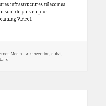
ures infrastructures télécomes
i sont de plus en plus
reaming Video).
Mots-
ernet
,
Media
convention
,
dubai
,
sur Le sommet de l’Union internationale des télécoms
clés
taire