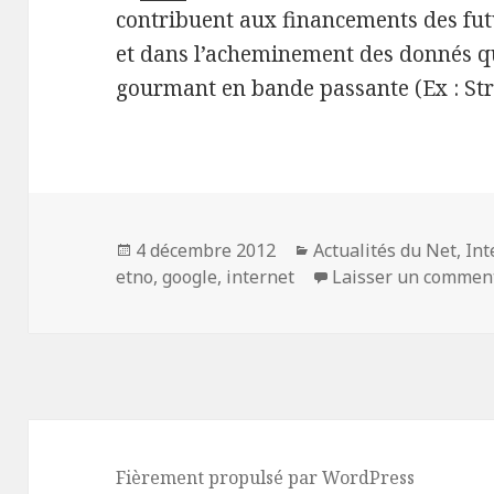
contribuent aux financements des fut
et dans l’acheminement des donnés qu
gourmant en bande passante (Ex : St
Publié
Catégories
4 décembre 2012
Actualités du Net
,
Int
le
etno
,
google
,
internet
Laisser un commen
Fièrement propulsé par WordPress