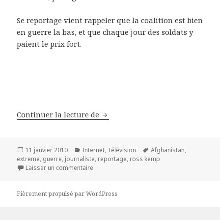
Se reportage vient rappeler que la coalition est bien
en guerre la bas, et que chaque jour des soldats y
paient le prix fort.
Reportage de l’extreme : Guerre
Continuer la lecture de
Publié
Catégories
Mots-
11 janvier 2010
Internet
,
Télévision
Afghanistan
,
le
clés
extreme
,
guerre
,
journaliste
,
reportage
,
ross kemp
sur Reportage de l’extreme : Guerre en Afgha
Laisser un commentaire
Fièrement propulsé par WordPress