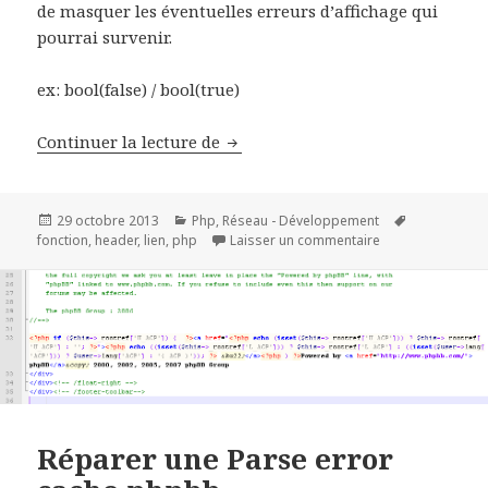
de masquer les éventuelles erreurs d’affichage qui
pourrai survenir.
ex: bool(false) / bool(true)
fonction PHP pour tester l’exist
Continuer la lecture de
Publié
Catégories
Mots-
29 octobre 2013
Php
,
Réseau - Développement
le
sur fonction PHP 
clés
fonction
,
header
,
lien
,
php
Laisser un commentaire
Réparer une Parse error