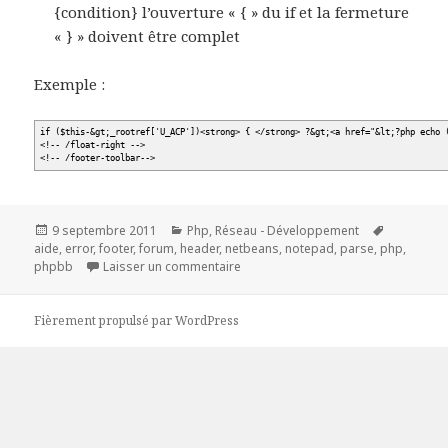
{condition} l’ouverture « { » du if et la fermeture
« } » doivent être complet
Exemple :
if ($this-&gt;_rootref['U_ACP'])<strong> { </strong> ?&gt;<a href="&lt;?php echo 
<!-- /float-right -->
<!-- /footer-toolbar-->
Publié
Catégories
Mots-
9 septembre 2011
Php
,
Réseau - Développement
le
clés
aide
,
error
,
footer
,
forum
,
header
,
netbeans
,
notepad
,
parse
,
php
,
sur Réparer une Parse error cache
phpbb
Laisser un commentaire
Fièrement propulsé par WordPress