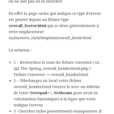
on ne sait pas ou la chercher.
En effet la page cache qui indique ce type d’erreur
est généré depuis un fichier type
overall_footer.html
qui se situe généralement à
cette emplacement
styles/votre_style/template/overall_footer.html
La solution :
1 – Recherchez le nom du fichier concerné ( ex :
tpl_The-Spring_overall_header.html.php )
Fichier Concerné => overall_header.html
2 – Téléchargez en local votre fichier
overall_header.html Ouvrez le avec un éditeur
de texte (
Notepad++
,
Netbeans
pour avoir la
colorisation Syntaxique) à la ligne que vous
indique l’erreur.
3 -Cherchez la/les parenthèse(s) manquantes. if