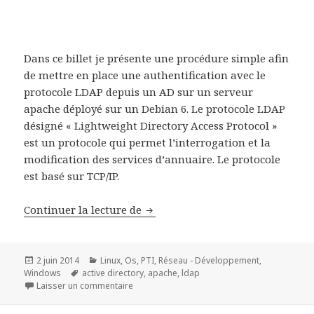
Dans ce billet je présente une procédure simple afin
de mettre en place une authentification avec le
protocole LDAP depuis un AD sur un serveur
apache déployé sur un Debian 6. Le protocole LDAP
désigné « Lightweight Directory Access Protocol »
est un protocole qui permet l’interrogation et la
modification des services d’annuaire. Le protocole
est basé sur TCP/IP.
Authentification LDAP sur Apac
Continuer la lecture de
Publié
Catégories
2 juin 2014
Linux
,
Os
,
PTI
,
Réseau - Développement
,
le
Mots-
Windows
active directory
,
apache
,
ldap
clés
sur Authentification LDAP sur Apache2 depui
Laisser un commentaire