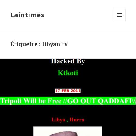
Laintimes
MENU
ET
WIDGETS
Étiquette :
libyan tv