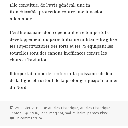
Elle constitue, de l’avis général, une in
franchissable protection contre une invasion
allemande.
L’enthousiasme doit cependant etre tempéré. Le
développement du parachutisme militaire fragilise
les superstructures des forts et les 75 équipant les
tourelles sont des canons inefficaces contre les
chars et l’aviation.
Il importait donc de renforcer la puissance de feu
de la ligne et surtout de la prolonger jusqu’à la mer
du Nord.
Publié
Catégories
28 janvier 2010
Articles Historique
,
Articles Historique -
le
Mots-
Photos
1936
,
ligne
,
maginot
,
mai
,
militaire
,
parachutiste
clés
sur La ligne Maginot protège la France – Mai 1936
Un commentaire