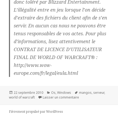
donc toléré par Blizzard Entertainment.
L’illégalité entre en jeu lorsque l’on décide
d’extraire des fichiers du client afin de s’en
servir. En aucun cas nous ne pouvons être
tenus responsables de vos actes. Pour plus
d’informations, lisez attentivement le
CONTRAT DE LICENCE D’UTILISATEUR
FINAL DE WORLD OF WARCRAFT® :
http://www.wow-
europe.com/fr/legal/eula.html
Publié
Catégories
Mots-
22 septembre 2010
Os
,
Windows
mangos
,
serveur
,
le
clés
sur Emulation : Serveur pr
world of warcraft
Laisser un commentaire
Fièrement propulsé par WordPress