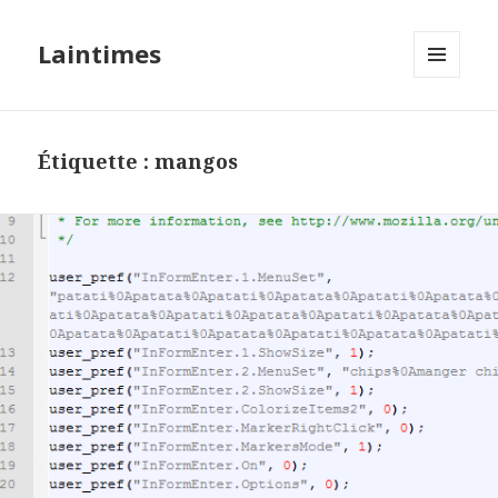
Laintimes
MENU
ET
WIDGETS
Étiquette :
mangos