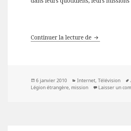
dans leurs quotidiens, leurs missions
Envoyé spécia
Continuer la lecture de
Publié
Catégories
6 janvier 2010
Internet
,
Télévision
le
Légion étrangère
,
mission
Laisser un co