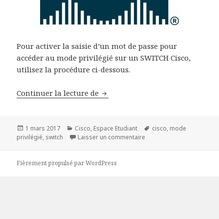
Pour activer la saisie d’un mot de passe pour
accéder au mode privilégié sur un SWITCH Cisco,
utilisez la procédure ci-dessous.
Procédure d’ajout de mot de pass
Continuer la lecture de
Publié
Catégories
Mots-
1 mars 2017
Cisco
,
Espace Etudiant
cisco
,
mode
le
sur Procédure d’ajout de 
clés
privilégié
,
switch
Laisser un commentaire
Fièrement propulsé par WordPress