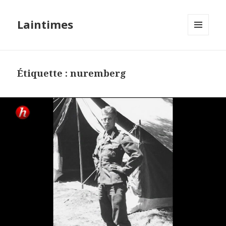
Laintimes
MENU
ET
WIDGETS
Étiquette :
nuremberg