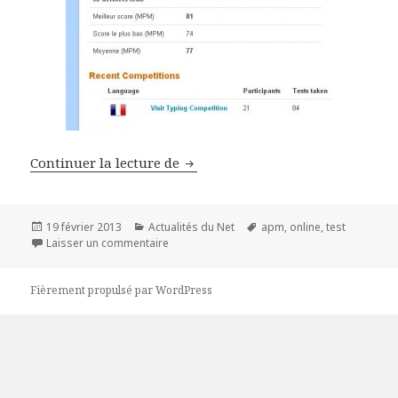
S’entraîner à la dactylo et Mesu
Continuer la lecture de
Publié
Catégories
Mots-
19 février 2013
Actualités du Net
apm
,
online
,
test
le
sur S’entraîner à la dactylo et Mesurer son A
clés
Laisser un commentaire
Fièrement propulsé par WordPress