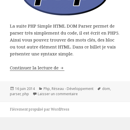
La suite PHP Simple HTML DOM Parser permet de
parser très simplement du code, il est écrit en PHP5.
Ainsi vous pouvez trouver des mots clés, des bloc
ou tout autre élément HTML. Dans ce billet je vais
présenter une syntaxe simple.
Rechercher les liens ancrés dans
Continuer la lecture de
Publié
Catégories
Mots-
16 juin 2014
Php
,
Réseau - Développement
dom
,
le
sur Rechercher les liens ancré
clés
parser
,
php
Laisser un commentaire
Fièrement propulsé par WordPress