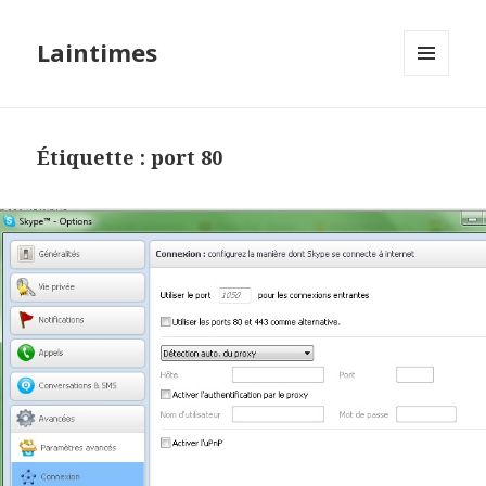
Laintimes
MENU
ET
WIDGETS
Étiquette :
port 80