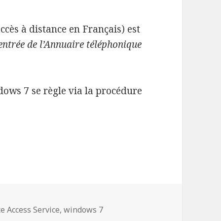
ccès à distance en Français) est
entrée de l’Annuaire téléphonique
dows 7 se règle via la procédure
S du Remote Access Service
e Access Service
,
windows 7
te Access Service