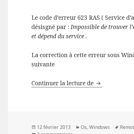
Le code d’erreur 623 RAS ( Service d’a
désisgné par :
Impossible de trouver l’
et dépend du service .
La correction à cette erreur sous Win
suivante
Erreur 623 RA
Continuer la lecture de
Publié
Catégories
Mots-
12 février 2013
Os
,
Windows
Remot
le
sur Erreur 623 RAS du Remo
clés