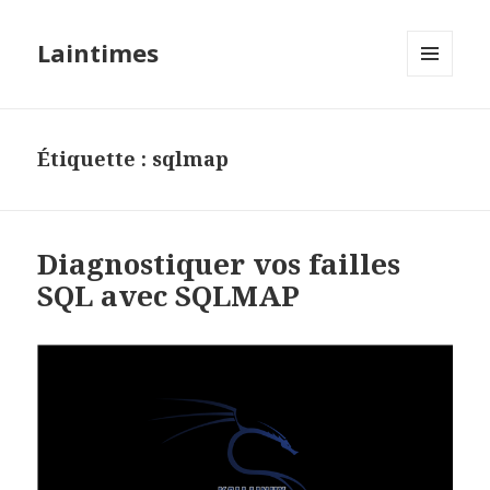
Laintimes
MENU
ET
WIDGETS
Étiquette :
sqlmap
Diagnostiquer vos failles
SQL avec SQLMAP