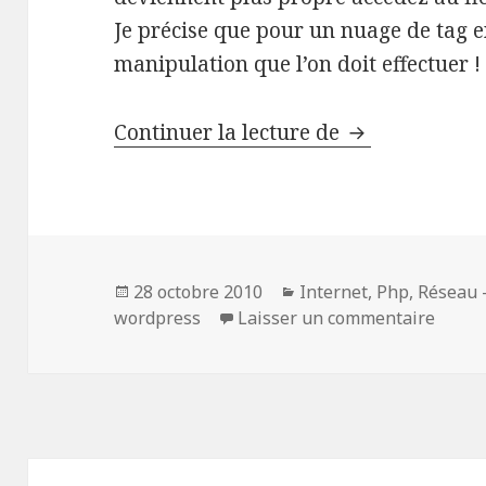
Je précise que pour un nuage de tag e
manipulation que l’on doit effectuer ! 
Modifier la ta
Continuer la lecture de
Publié
Catégories
28 octobre 2010
Internet
,
Php
,
Réseau 
le
sur Mo
wordpress
Laisser un commentaire