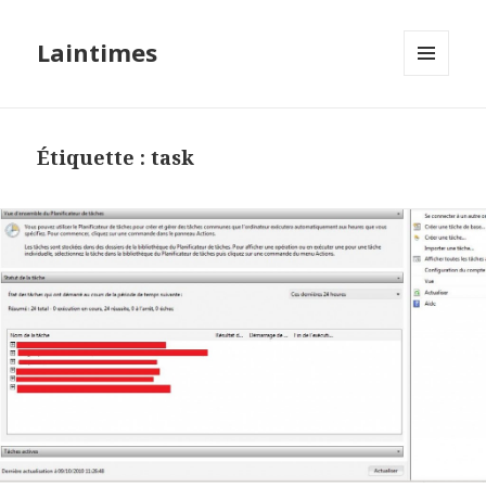
Laintimes
MENU
ET
WIDGETS
Étiquette :
task