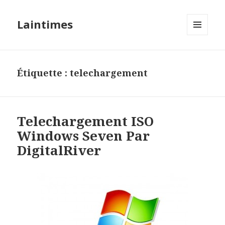
Laintimes
MENU
ET
WIDGETS
Étiquette :
telechargement
Telechargement ISO
Windows Seven Par
DigitalRiver