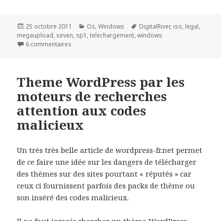
Publié
Catégories
Mots-
25 octobre 2011
Os
,
Windows
DigitalRiver
,
iso
,
legal
,
le
clés
megaupload
,
seven
,
sp1
,
telechargement
,
windows
sur Telechargement ISO Windows Seven Par DigitalR
6 commentaires
Theme WordPress par les
moteurs de recherches
attention aux codes
malicieux
Un très très belle article de wordpress-fr.net permet
de ce faire une idée sur les dangers de télécharger
des thèmes sur des sites pourtant « réputés » car
ceux ci fournissent parfois des packs de thème ou
son inséré des codes malicieux.
Il ne faut jamais chercher un thème WordPress