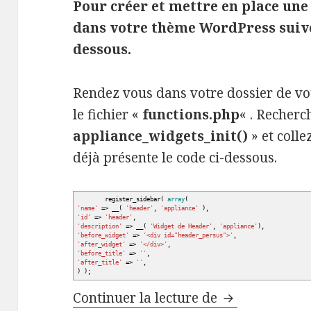
Pour créer et mettre en place une
dans votre thème WordPress suive
dessous.
Rendez vous dans votre dossier de v
le fichier «
functions.php
« . Recherc
appliance_widgets_init()
» et colle
déjà présente le code ci-dessous.
register_sidebar
(
array
(
'name'
=
>
__
(
'header'
,
'appliance'
)
,
'id'
=
>
'header'
,
'description'
=
>
__
(
'Widget de Header'
,
'appliance'
)
,
'before_widget'
=
>
'<div id="header_persus">'
,
'after_widget'
=
>
'</div>'
,
'before_title'
=
>
''
,
'after_title'
=
>
''
,
)
)
;
Créer et ajou
Continuer la lecture de