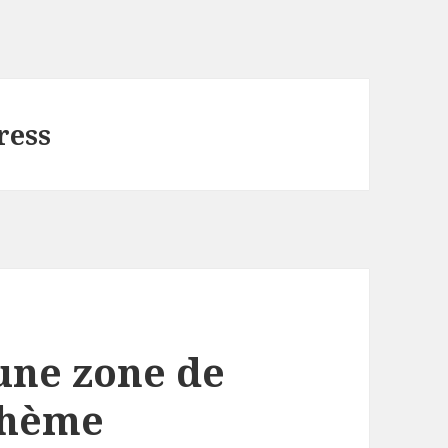
ress
 une zone de
thème