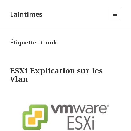
Laintimes
MENU
ET
WIDGETS
Étiquette :
trunk
ESXi Explication sur les
Vlan