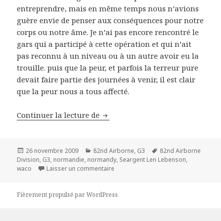
entreprendre, mais en même temps nous n’avions
guère envie de penser aux conséquences pour notre
corps ou notre âme. Je n’ai pas encore rencontré le
gars qui a participé à cette opération et qui n’ait
pas reconnu à un niveau ou à un autre avoir eu la
trouille. puis que la peur, et parfois la terreur pure
devait faire partie des journées à venir, il est clair
que la peur nous a tous affecté.
Seargent Len Lebenson – G3 82nd
Continuer la lecture de
Publié
Catégories
Mots-
26 novembre 2009
82nd Airborne
,
G3
82nd Airborne
le
clés
Division
,
G3
,
normandie
,
normandy
,
Seargent Len Lebenson
,
sur Seargent Len Lebenson – G3 82nd
waco
Laisser un commentaire
Fièrement propulsé par WordPress