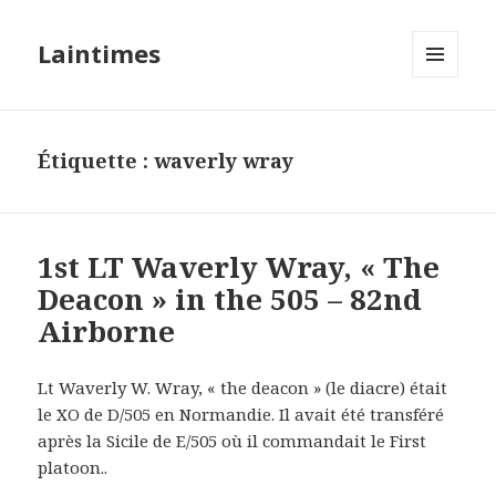
Laintimes
MENU
ET
WIDGETS
Étiquette :
waverly wray
1st LT Waverly Wray, « The
Deacon » in the 505 – 82nd
Airborne
Lt Waverly W. Wray, « the deacon » (le diacre) était
le XO de D/505 en Normandie. Il avait été transféré
après la Sicile de E/505 où il commandait le First
platoon..