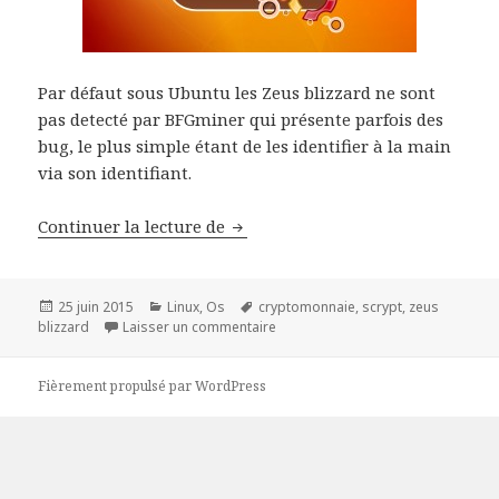
Par défaut sous Ubuntu les Zeus blizzard ne sont
pas detecté par BFGminer qui présente parfois des
bug, le plus simple étant de les identifier à la main
via son identifiant.
Connecter un Zeus blizzard sous
Continuer la lecture de
Publié
Catégories
Mots-
25 juin 2015
Linux
,
Os
cryptomonnaie
,
scrypt
,
zeus
le
clés
sur Connecter un Zeus blizzard so
blizzard
Laisser un commentaire
Fièrement propulsé par WordPress