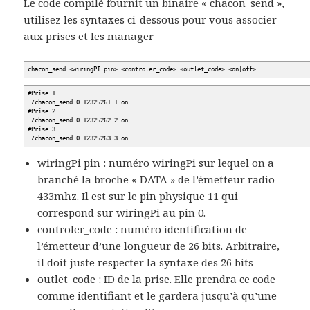
Le code compilé fournit un binaire « chacon_send »,
utilisez les syntaxes ci-dessous pour vous associer
aux prises et les manager
void scheduler_realtime() {
struct sched_param p;
p.__sched_priority = sched_get_priority_max(SCHED_RR);
chacon_send <wiringPI pin> <controler_code> <outlet_code> <on|off>
if( sched_setscheduler( 0, SCHED_RR, &p ) == -1 ) {
perror("Failed to switch to realtime scheduler.");
}
#Prise 1
}
./chacon_send 0 12325261 1 on
#Prise 2
void scheduler_standard() {
./chacon_send 0 12325262 2 on
#Prise 3
struct sched_param p;
./chacon_send 0 12325263 3 on
p.__sched_priority = 0;
if( sched_setscheduler( 0, SCHED_OTHER, &p ) == -1 ) {
wiringPi pin : numéro wiringPi sur lequel on a
perror("Failed to switch to normal scheduler.");
}
branché la broche « DATA » de l’émetteur radio
}
433mhz. Il est sur le pin physique 11 qui
correspond sur wiringPi au pin 0.
//Envois d'une pulsation (passage de l'etat haut a l'etat bas)
//1 = 310µs haut puis 1340µs bas
controler_code : numéro identification de
//0 = 310µs haut puis 310µs bas
l’émetteur d’une longueur de 26 bits. Arbitraire,
void sendBit(bool b) {
if (b) {
il doit juste respecter la syntaxe des 26 bits
digitalWrite(pin, HIGH);
delayMicroseconds(310); //275 orinally, but tweaked.
outlet_code : ID de la prise. Elle prendra ce code
digitalWrite(pin, LOW);
delayMicroseconds(1340); //1225 orinally, but tweaked.
comme identifiant et le gardera jusqu’à qu’une
}
else {