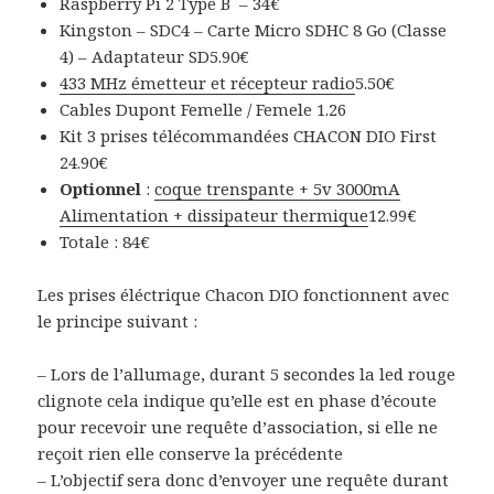
Raspberry Pi 2 Type B
– 34€
Kingston – SDC4 – Carte Micro SDHC 8 Go (Classe
4) – Adaptateur SD
5.90€
433 MHz émetteur et récepteur radio
5.50€
Cables Dupont Femelle / Femele
1.26
Kit 3 prises télécommandées CHACON DIO First
24.90€
Optionnel
:
coque trenspante + 5v 3000mA
Alimentation + dissipateur thermique
12.99€
Totale : 84€
Les prises éléctrique Chacon DIO fonctionnent avec
le principe suivant :
– Lors de l’allumage, durant 5 secondes la led rouge
clignote cela indique qu’elle est en phase d’écoute
pour recevoir une requête d’association, si elle ne
reçoit rien elle conserve la précédente
– L’objectif sera donc d’envoyer une requête durant