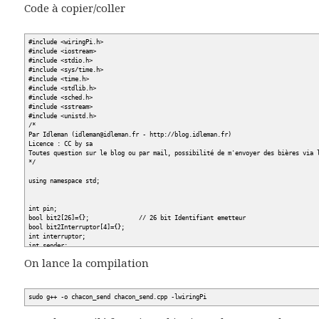
Code à copier/coller
#include <wiringPi.h>
#include <iostream>
#include <stdio.h>
#include <sys/time.h>
#include <time.h>
#include <stdlib.h>
#include <sched.h>
#include <sstream>
#include <unistd.h>
/*
Par Idleman (idleman@idleman.fr - http://blog.idleman.fr)
Licence : CC by sa
Toutes question sur le blog ou par mail, possibilité de m'envoyer des bières via 
*/
using namespace std;
int pin;
bool bit2[26]={}; // 26 bit Identifiant emetteur
bool bit2Interruptor[4]={};
int interruptor;
int sender;
string onoff;
On lance la compilation
void log(string a){
//Décommenter pour avoir les logs
sudo g++ -o chacon_send chacon_send.cpp -lwiringPi
//cout << a << endl;
}