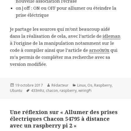
nouvelle association l’écrase
digitalWrite(pin, HIGH);
delayMicroseconds(310); //275 orinally, but tweaked.
on|off : ON ou OFF pour allumer ou éteindre la
digitalWrite(pin, LOW);
prise éléctrique
delayMicroseconds(310); //275 orinally, but tweaked.
}
}
Je partage les sources qui m’ont beaucoup aidé
//Calcul le nombre 2^chiffre indiqué, fonction utilisé par itob pour la conversio
unsigned long power2(int power){
dans la réalisation de cela, avec l’article de
idleman
unsigned long integer=1;
for (int i=0; i<power; i++){
à l’origine de la manipulation notamment sur le
integer*=2;
}
code à compiler ainsi que l’article de
arno0x0x
qui
return integer;
m’a permis de compléter ma recherche avec sa
}
version modifiée.
//Convertis un nombre en binaire, nécessite le nombre, et le nombre de bits souha
// Stocke le résultat dans le tableau global "bit2"
void itob(unsigned long integer, int length)
{
for (int i=0; i<length; i++){
if ((integer / power2(length-1-i))==1){
Publié
Auteur
Catégories
19 octobre 2017
Rédacteur
Linux
,
Os
,
Raspberry
,
integer-=power2(length-1-i);
le
Mots-
Ubuntu
433mhz
,
chacon
,
raspberry
,
wiringPi
bit2[i]=1;
}
clés
else bit2[i]=0;
}
}
Une réflexion sur « Allumer des prises
void itobInterruptor(unsigned long integer, int length)
{
électriques Chacon 54795 à distance
for (int i=0; i<length; i++){
avec un raspberry pi 2 »
if ((integer / power2(length-1-i))==1){
integer-=power2(length-1-i);