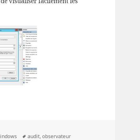
de visualiser facilement les
ories
Mots-
indows
audit
,
observateur