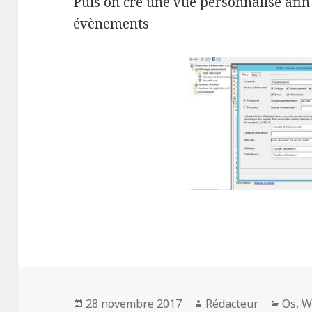
Puis on cré une vue personnalisé afin 
évènements
Publié
Auteur
Catég
28 novembre 2017
Rédacteur
Os
,
W