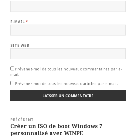
E-MAIL
*
SITE WEB
Prévenez-moi de tous les nouveaux commentaires par e-
mail.
Prévenez-moi de tous les nouveaux articles par e-mail.
Navigation
PRÉCÉDENT
de
Créer un ISO de boot Windows 7
Article
l’article
personnalisé avec WINPE
précédent :