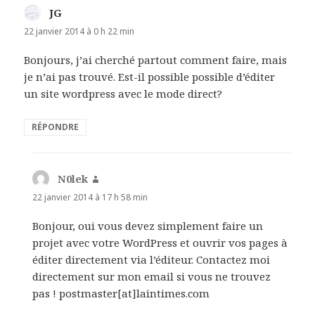
JG
d
i
22 janvier 2014 à 0 h 22 min
t
Bonjours, j’ai cherché partout comment faire, mais
je n’ai pas trouvé. Est-il possible possible d’éditer
:
un site wordpress avec le mode direct?
RÉPONDRE
N0lek
d
i
22 janvier 2014 à 17 h 58 min
t
Bonjour, oui vous devez simplement faire un
projet avec votre WordPress et ouvrir vos pages à
:
éditer directement via l’éditeur. Contactez moi
directement sur mon email si vous ne trouvez
pas ! postmaster[at]laintimes.com