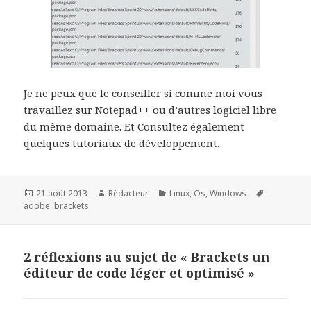
Je ne peux que le conseiller si comme moi vous
travaillez sur Notepad++ ou d’autres
logiciel libre
du même domaine. Et Consultez également
quelques tutoriaux de développement.
Publié
Auteur
Catégories
Mots-
21 août 2013
Rédacteur
Linux
,
Os
,
Windows
le
clés
adobe
,
brackets
2 réflexions au sujet de « Brackets un
éditeur de code léger et optimisé »