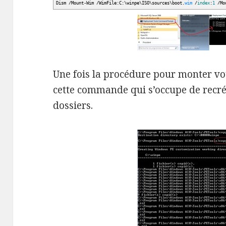
Dism
/
Mount-Wim
/
WimFile:C:\winpe\ISO\sources\boot.
wim
/
index
:
1
/
Mo
Une fois la procédure pour monter vot
cette commande qui s’occupe de recré
dossiers.