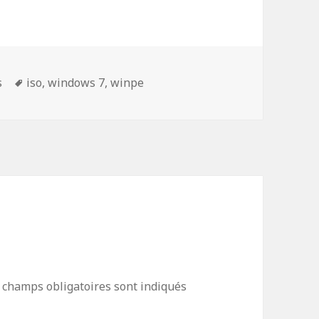
Mots-
s
iso
,
windows 7
,
winpe
clés
 champs obligatoires sont indiqués