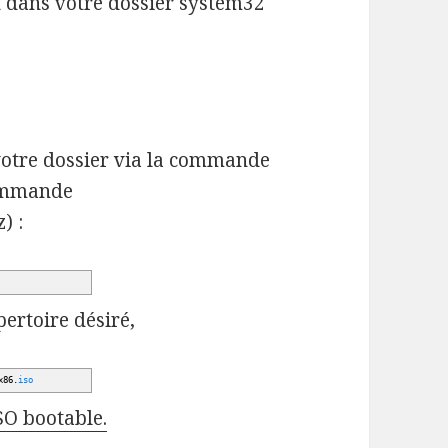
 dans votre dossier system32
votre dossier via la commande
commande
) :
pertoire désiré,
x86.
iso
SO bootable.