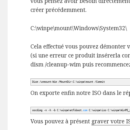
vous pensez avoir besoin directement
créer précédemment.
C:\winpe\mount\Windows\System32\
Cela effectué vous pouvez démonter 
(si une erreur ce produit insérerla 
dism /cleanup-wim puis recommencez
Dism
/
unmount-Wim
/
MountDir:C:\winpe\mount
/
Commit
On exporte enfin notre ISO dans le ré
oscdimg -n -h -b C:\winpe\etfsboot.
com
C:\winpe\iso C:\winpe\WinPE_
Vous pouvez à présent
graver votre I