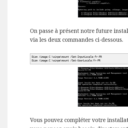
On passe à présent notre future instal
via les deux commandes ci-dessous.
Dism
/
image:C:\winpe\mount
/
Set-InputLocale:fr-FR
Dism
/
image:C:\winpe\mount
/
Set-UserLocale:fr-FR
Vous pouvez compléter votre installat