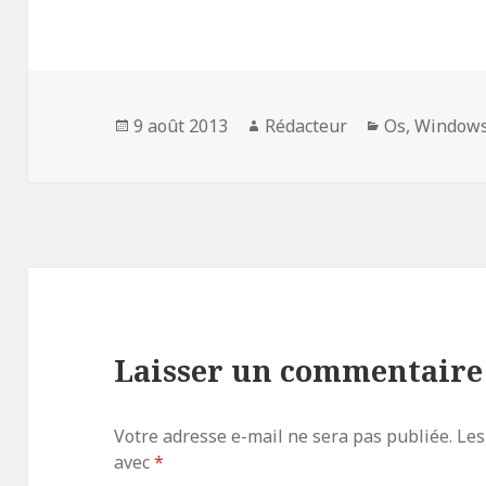
Publié
Auteur
Catégories
9 août 2013
Rédacteur
Os
,
Window
le
Laisser un commentaire
Votre adresse e-mail ne sera pas publiée.
Les
avec
*