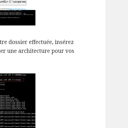
untDir:C:\winpe\mount
re dossier effectuée, insérez
er une architecture pour vos