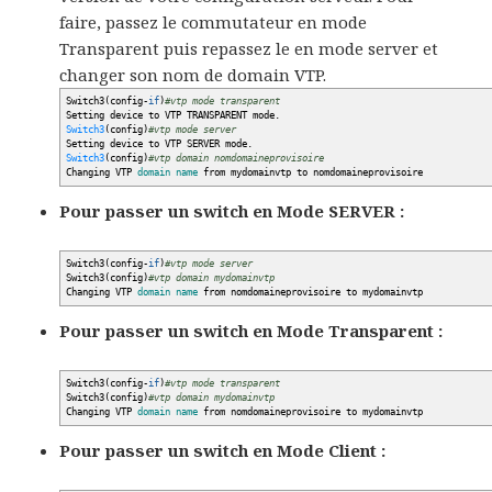
faire, passez le commutateur en mode
Transparent puis repassez le en mode server et
changer son nom de domain VTP.
Switch3
(
config-
if
)
#vtp mode transparent
Setting device to VTP TRANSPARENT mode.
Switch3
(
config
)
#vtp mode server
Setting device to VTP SERVER mode.
Switch3
(
config
)
#vtp domain nomdomaineprovisoire
Changing VTP
domain
name
from mydomainvtp to nomdomaineprovisoire
Pour passer un switch en
Mode SERVER
:
Switch3
(
config-
if
)
#vtp mode server
Switch3
(
config
)
#vtp domain mydomainvtp
Changing VTP
domain
name
from nomdomaineprovisoire to mydomainvtp
Pour passer un switch en
Mode Transparent
:
Switch3
(
config-
if
)
#vtp mode transparent
Switch3
(
config
)
#vtp domain mydomainvtp
Changing VTP
domain
name
from nomdomaineprovisoire to mydomainvtp
Pour passer un switch en
Mode Client
: