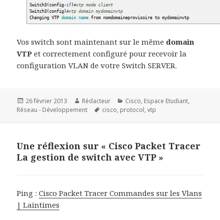
Switch3
(
config-
if
)
#vtp mode client
Switch3
(
config
)
#vtp domain mydomainvtp
Changing VTP
domain
name
from nomdomaineprovisoire to mydomainvtp
Vos switch sont maintenant sur le même
domain
VTP
et correctement configuré pour recevoir la
configuration VLAN de votre Switch SERVER.
Publié
Auteur
Catégories
26 février 2013
Rédacteur
Cisco
,
Espace Etudiant
,
le
Mots-
Réseau - Développement
cisco
,
protocol
,
vtp
clés
Une réflexion sur « Cisco Packet Tracer
La gestion de switch avec VTP »
Ping :
Cisco Packet Tracer Commandes sur les Vlans
| Laintimes