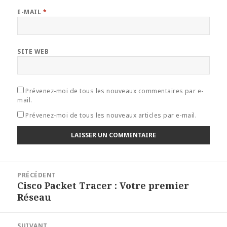
E-MAIL
*
SITE WEB
Prévenez-moi de tous les nouveaux commentaires par e-
mail.
Prévenez-moi de tous les nouveaux articles par e-mail.
Navigation
PRÉCÉDENT
de
Cisco Packet Tracer : Votre premier
Article
l’article
Réseau
précédent :
SUIVANT