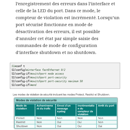
l’enregistrement des erreurs dans l’interface et
celle de la LED du port. Dans ce mode, le
compteur de violation est incrémenté. Lorsqu’un
port sécurisé fonctionne en mode de
désactivation des erreurs, il est possible
d’annuler cet état par simple saisie des
commandes de mode de configuration
d’interface shutdown et no shutdown.
S1#
conf t
S1
(
config
)
#interface fastEthernet 0/2
S1
(
config-if
)
#switchport mode access
S1
(
config-if
)
#switchport port-security
S1
(
config-if
)
#switchport port-security maximum 50
S1
(
config-if
)
#end