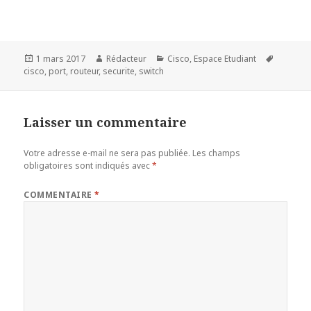
Publié
Auteur
Catégories
Mots-
1 mars 2017
Rédacteur
Cisco
,
Espace Etudiant
le
clés
cisco
,
port
,
routeur
,
securite
,
switch
Laisser un commentaire
Votre adresse e-mail ne sera pas publiée.
Les champs
obligatoires sont indiqués avec
*
COMMENTAIRE
*