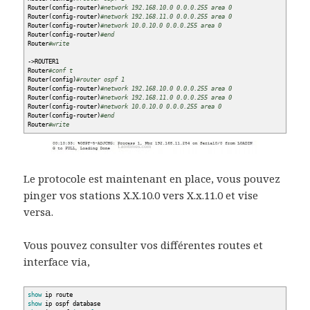
Router
(
config-router
)
#network 192.168.10.0 0.0.0.255 area 0
Router
(
config-router
)
#network 192.168.11.0 0.0.0.255 area 0
Router
(
config-router
)
#network 10.0.10.0 0.0.0.255 area 0
Router
(
config-router
)
#end
Router
#write
-
>
ROUTER1
Router
#conf t
Router
(
config
)
#router ospf 1
Router
(
config-router
)
#network 192.168.10.0 0.0.0.255 area 0
Router
(
config-router
)
#network 192.168.11.0 0.0.0.255 area 0
Router
(
config-router
)
#network 10.0.10.0 0.0.0.255 area 0
Router
(
config-router
)
#end
Router
#write
Le protocole est maintenant en place, vous pouvez
pinger vos stations X.X.10.0 vers X.x.11.0 et vise
versa.
Vous pouvez consulter vos différentes routes et
interface via,
show
ip route
show
ip ospf database