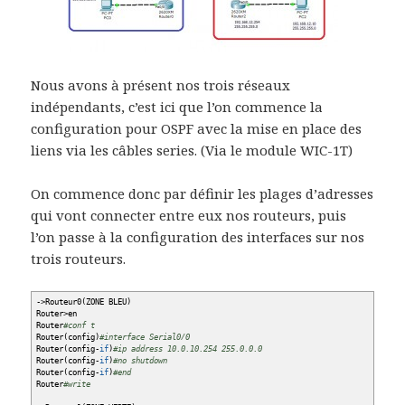
Nous avons à présent nos trois réseaux
indépendants, c’est ici que l’on commence la
configuration pour OSPF avec la mise en place des
liens via les câbles series. (Via le module WIC-1T)
On commence donc par définir les plages d’adresses
qui vont connecter entre eux nos routeurs, puis
l’on passe à la configuration des interfaces sur nos
trois routeurs.
-
>
Routeur0
(
ZONE BLEU
)
Router
>
en
Router
#conf t
Router
(
config
)
#interface Serial0/0
Router
(
config-
if
)
#ip address 10.0.10.254 255.0.0.0
Router
(
config-
if
)
#no shutdown
Router
(
config-
if
)
#end
Router
#write