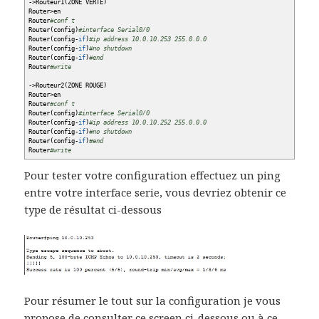
-
>
Routeur1
(
ZONE VERTE
)
Router
>
en
Router
#conf t
Router
(
config
)
#interface Serial0/0
Router
(
config-
if
)
#ip address 10.0.10.253 255.0.0.0
Router
(
config-
if
)
#no shutdown
Router
(
config-
if
)
#end
Router
#write
-
>
Routeur2
(
ZONE ROUGE
)
Router
>
en
Router
#conf t
Router
(
config
)
#interface Serial0/0
Router
(
config-
if
)
#ip address 10.0.10.252 255.0.0.0
Router
(
config-
if
)
#no shutdown
Router
(
config-
if
)
#end
Router
#write
Pour tester votre configuration effectuez un ping
entre votre interface serie, vous devriez obtenir ce
type de résultat ci-dessous
Pour résumer le tout sur la configuration je vous
propose de consulter ce screen ci-dessous ou à ce