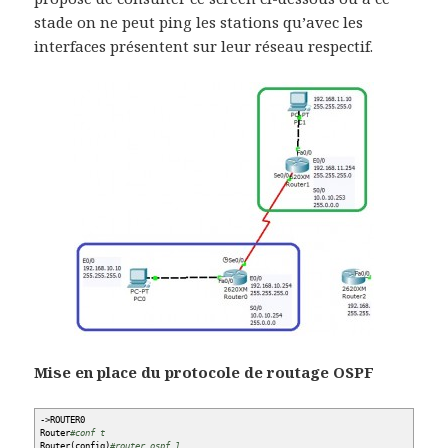
stade on ne peut ping les stations qu’avec les
interfaces présentent sur leur réseau respectif.
Mise en place du protocole de routage OSPF
-
>
ROUTER0
Router
#conf t
Router
(
config
)
#router ospf 1