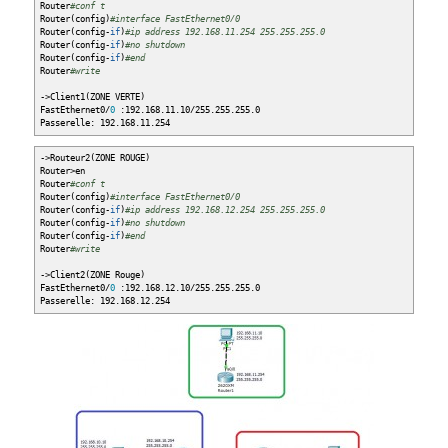
Router
#conf t
Router
(
config
)
#interface FastEthernet0/0
Router
(
config-
if
)
#ip address 192.168.11.254 255.255.255.0
Router
(
config-
if
)
#no shutdown
Router
(
config-
if
)
#end
Router
#write
-
>
Client1
(
ZONE VERTE
)
FastEthernet0
/
0
:192.168.11.10
/
255.255.255.0
Passerelle: 192.168.11.254
-
>
Routeur2
(
ZONE ROUGE
)
Router
>
en
Router
#conf t
Router
(
config
)
#interface FastEthernet0/0
Router
(
config-
if
)
#ip address 192.168.12.254 255.255.255.0
Router
(
config-
if
)
#no shutdown
Router
(
config-
if
)
#end
Router
#write
-
>
Client2
(
ZONE Rouge
)
FastEthernet0
/
0
:192.168.12.10
/
255.255.255.0
Passerelle: 192.168.12.254