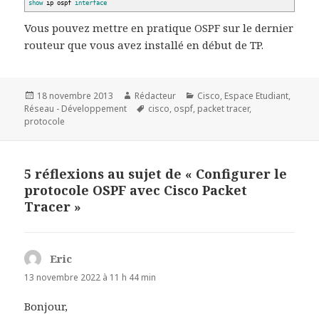
show
ip ospf
interface
Vous pouvez mettre en pratique OSPF sur le dernier
routeur que vous avez installé en début de TP.
Publié
Auteur
Catégories
18 novembre 2013
Rédacteur
Cisco
,
Espace Etudiant
,
le
Mots-
Réseau - Développement
cisco
,
ospf
,
packet tracer
,
clés
protocole
5 réflexions au sujet de « Configurer le
protocole OSPF avec Cisco Packet
Tracer »
Eric
d
i
13 novembre 2022 à 11 h 44 min
t
Bonjour,