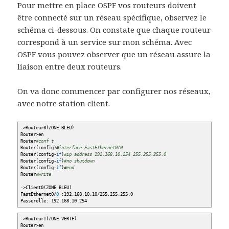
Pour mettre en place OSPF vos routeurs doivent
être connecté sur un réseau spécifique, observez le
schéma ci-dessous. On constate que chaque routeur
correspond à un service sur mon schéma. Avec
OSPF vous pouvez observer que un réseau assure la
liaison entre deux routeurs.
On va donc commencer par configurer nos réseaux,
avec notre station client.
-
>
Routeur0
(
ZONE BLEU
)
Router
>
en
Router
#conf t
Router
(
config
)
#interface FastEthernet0/0
Router
(
config-
if
)
#ip address 192.168.10.254 255.255.255.0
Router
(
config-
if
)
#no shutdown
Router
(
config-
if
)
#end
Router
#write
-
>
Client0
(
ZONE BLEU
)
FastEthernet0
/
0
:192.168.10.10
/
255.255.255.0
Passerelle: 192.168.10.254
-
>
Routeur1
(
ZONE VERTE
)
Router
>
en