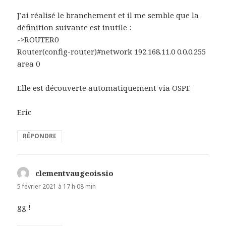
:
J’ai réalisé le branchement et il me semble que la
définition suivante est inutile :
->ROUTER0
Router(config-router)#network 192.168.11.0 0.0.0.255
area 0
Elle est découverte automatiquement via OSPF.
Eric
RÉPONDRE
clementvaugeoissio
d
i
5 février 2021 à 17 h 08 min
t
gg !
: