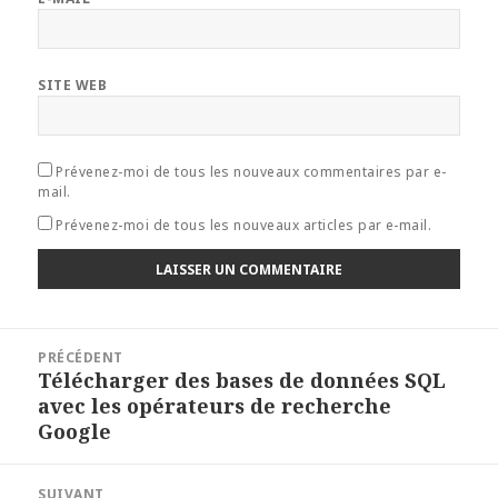
SITE WEB
Prévenez-moi de tous les nouveaux commentaires par e-
mail.
Prévenez-moi de tous les nouveaux articles par e-mail.
Navigation
PRÉCÉDENT
de
Télécharger des bases de données SQL
Article
l’article
avec les opérateurs de recherche
précédent :
Google
SUIVANT