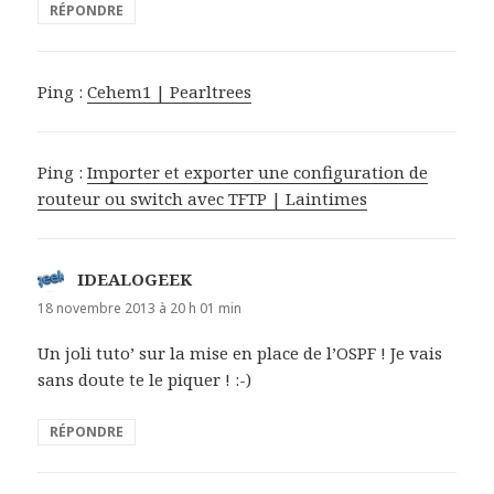
RÉPONDRE
Ping :
Cehem1 | Pearltrees
Ping :
Importer et exporter une configuration de
routeur ou switch avec TFTP | Laintimes
IDEALOGEEK
d
i
18 novembre 2013 à 20 h 01 min
t
Un joli tuto’ sur la mise en place de l’OSPF ! Je vais
sans doute te le piquer ! :-)
:
RÉPONDRE