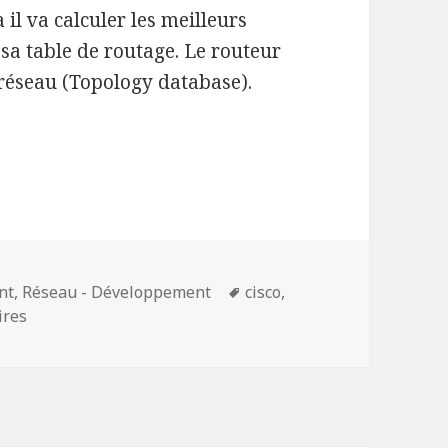
la il va calculer les meilleurs
 sa table de routage. Le routeur
 réseau (Topology database).
protocole OSPF avec Cisco Packet Tracer
Mots-
nt
,
Réseau - Développement
cisco
,
sur Configurer le protocole OSPF avec Cisco Packet Trac
clés
ires