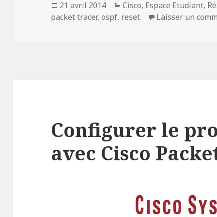
Publié
Catégories
21 avril 2014
Cisco
,
Espace Etudiant
,
Ré
le
packet tracer
,
ospf
,
reset
Laisser un comm
Configurer le pr
avec Cisco Packe