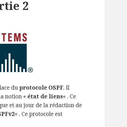
rtie 2
place du
protocole OSPF
. Il
la notion «
état de liens
« . Ce
e et au jour de la rédaction de
SPFv2
« . Ce protocole est