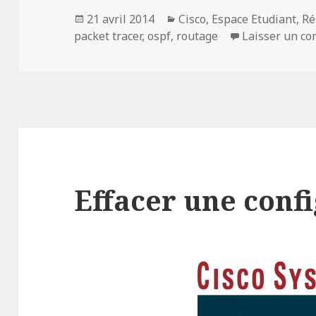
Publié
Catégories
21 avril 2014
Cisco
,
Espace Etudiant
,
Ré
le
packet tracer
,
ospf
,
routage
Laisser un c
Effacer une conf