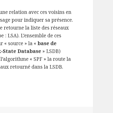
une relation avec ces voisins en
ssage pour indiquer sa présence.
 retourne la liste des réseaux
e : LSA). L’ensemble de ces
r « source » la «
base de
k-State Database
» LSDB)
 l’algorithme « SPF » la route la
seaux retourné dans la LSDB.
ues sur le protocole OSPF avec Cisco Packet Trac