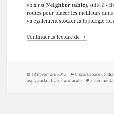
voisins(
Neighbor table
), suite à ce
routes pour placer les meilleurs dans
va également stocker la topologie du
Configurer le 
Continuer la lecture de
Publié
Catégories
18 novembre 2013
Cisco
,
Espace Etudia
le
ospf
,
packet tracer
,
protocole
5 commenta