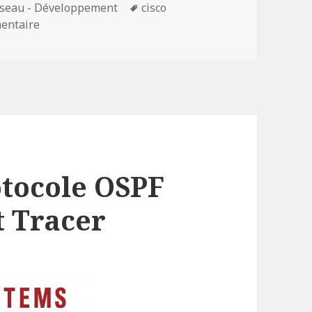
Mots-
seau - Développement
cisco
sur Effacer une configuration OSPF
clés
entaire
otocole OSPF
t Tracer