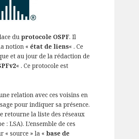
place du
protocole OSPF
. Il
la notion «
état de liens
« . Ce
e et au jour de la rédaction de
SPFv2
« . Ce protocole est
une relation avec ces voisins en
ssage pour indiquer sa présence.
 retourne la liste des réseaux
e : LSA). L’ensemble de ces
r « source » la «
base de