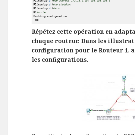
R1
(
config-
if
)
#ip address 172.16.2.254 255.255.255.0
R1
(
config-
if
)
#no shutdown
R1
(
config-
if
)
#exit
R1
#write
Building configuration...
[
OK
]
Répétez cette opération en adapta
chaque routeur. Dans les illustrat
configuration pour le Routeur 1, a
les configurations.