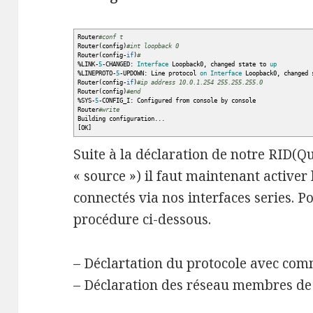
Router
#conf t
Router
(
config
)
#int loopback 0
Router
(
config-
if
)
#
%
LINK-
5
-CHANGED:
Interface
Loopback0, changed state to
up
%
LINEPROTO-
5
-UPDOWN: Line protocol
on
Interface
Loopback0, changed
Router
(
config-
if
)
#ip address 10.0.1.254 255.255.255.0
Router
(
config
)
#end
%
SYS-
5
-CONFIG_I: Configured from console by console
Router
#write
Building configuration...
[
OK
]
Suite à la déclaration de notre RID(Q
« source ») il faut maintenant activer 
connectés via nos interfaces series. P
procédure ci-dessous.
– Déclartation du protocole avec com
– Déclaration des réseau membres de