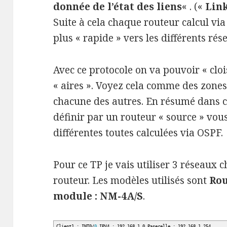
donnée de l’état des liens
« . («
Lin
Suite à cela chaque routeur calcul via
plus « rapide » vers les différents ré
Avec ce protocole on va pouvoir « clo
« aires ». Voyez cela comme des zone
chacune des autres. En résumé dans c
définir par un routeur « source » vous
différentes toutes calculées via OSPF.
Pour ce TP je vais utiliser 3 réseaux 
routeur. Les modèles utilisés sont
Rou
module : NM-4A/S
.
Client1 : INT0
/
0
IPV4 : 192.168.1.0 Paserelle : 192.168.1.254