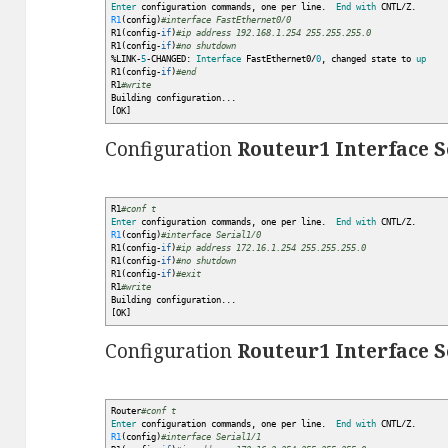
Enter
configuration commands, one per line.
End
with
CNTL
/
Z.
R1
(
config
)
#interface FastEthernet0/0
R1
(
config-
if
)
#ip address 192.168.1.254 255.255.255.0
R1
(
config-
if
)
#no shutdown
%
LINK-
5
-CHANGED:
Interface
FastEthernet0
/
0
, changed state to
up
R1
(
config-
if
)
#end
R1
#write
Building configuration...
[
OK
]
Configuration
Routeur1 Interface S
R1
#conf t
Enter
configuration commands, one per line.
End
with
CNTL
/
Z.
R1
(
config
)
#interface Serial1/0
R1
(
config-
if
)
#ip address 172.16.1.254 255.255.255.0
R1
(
config-
if
)
#no shutdown
R1
(
config-
if
)
#exit
R1
#write
Building configuration...
[
OK
]
Configuration
Routeur1 Interface S
Router
#conf t
Enter
configuration commands, one per line.
End
with
CNTL
/
Z.
R1
(
config
)
#interface Serial1/1