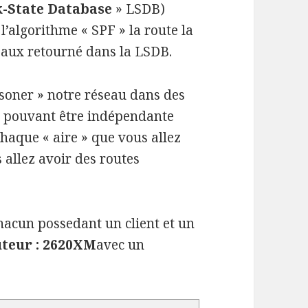
k-State Database
» LSDB)
 l’algorithme « SPF » la route la
seaux retourné dans la LSDB.
isoner » notre réseau dans des
s pouvant être indépendante
haque « aire » que vous allez
 allez avoir des routes
chacun possedant un client et un
teur : 2620XM
avec un