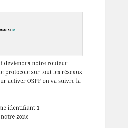
 state to
up
ui deviendra notre routeur
le protocole sur tout les réseaux
our activer OSPF on va suivre la
me identifiant 1
 notre zone