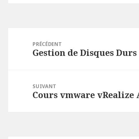
Navigation
de
PRÉCÉDENT
Gestion de Disques Durs
l’article
Article
précédent :
SUIVANT
Cours vmware vRealize 
Article
suivant :