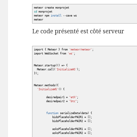
meteor create monprojet
cd
monprojet
meteor npm
install
--save
ws
meteor
Le code présenté est côté serveur
import
{
Meteor
}
from
'meteor/meteor'
;
import WebSocket from
'ws'
;
Meteor.startup
(
(
)
=
>
{
Meteor.call
(
'InitializeWS'
)
;
}
)
;
Meteor.methods
(
{
'InitializeWS'
(
)
{
desiredpair1 =
"eth"
;
desiredpair2 =
"btc"
;
function
serializeData
(
data
)
{
bidsPlaceholderPAIR1 =
[
]
;
bidsPlaceholderPAIR2 =
[
]
;
asksPlaceholderPAIR1 =
[
]
;
asksPlaceholderPAIR2 =
[
]
;