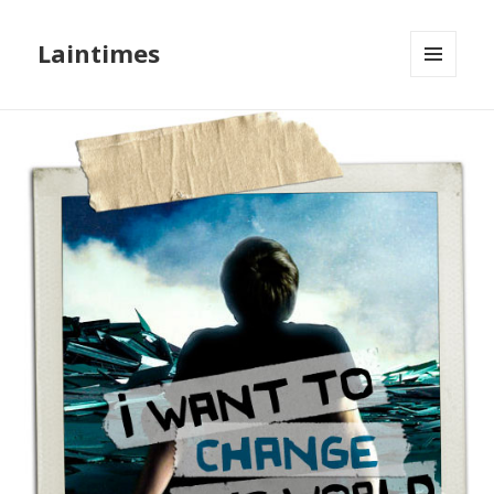
Laintimes
MENU
ET
WIDGETS