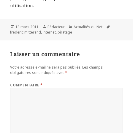
utilisation.
Publié
Auteur
Catégories
Mots-
13 mars 2011
Rédacteur
Actualités du Net
le
clés
frederic mitterand
,
internet
,
piratage
Laisser un commentaire
Votre adresse e-mail ne sera pas publiée.
Les champs
obligatoires sont indiqués avec
*
COMMENTAIRE
*