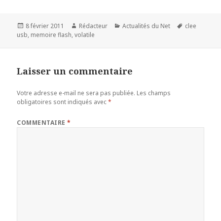
Publié
Auteur
Catégories
Mots-
8 février 2011
Rédacteur
Actualités du Net
clee
le
clés
usb
,
memoire flash
,
volatile
Laisser un commentaire
Votre adresse e-mail ne sera pas publiée.
Les champs
obligatoires sont indiqués avec
*
COMMENTAIRE
*