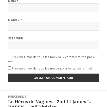
NOM
*
E-MAIL
*
SITE WEB
Prévenez-moi de tous les nouveaux commentaires par e-
mail.
Prévenez-moi de tous les nouveaux articles par e-mail.
Navigation
PRÉCÉDENT
de
Le Héros de Vagney – 2nd Lt James L.
Article
l’article