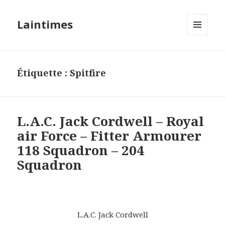
Laintimes
MENU
ET
WIDGETS
Étiquette :
Spitfire
L.A.C. Jack Cordwell – Royal
air Force – Fitter Armourer
118 Squadron – 204
Squadron
L.A.C. Jack Cordwell