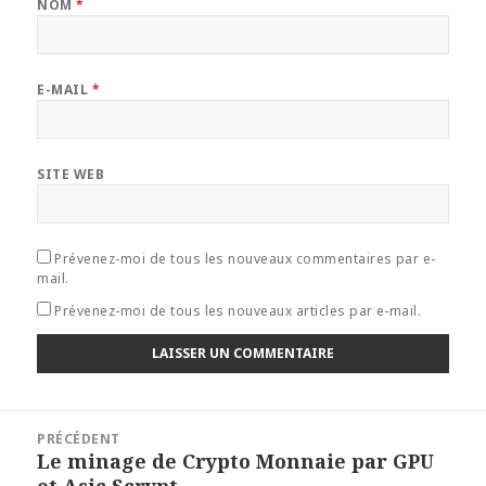
NOM
*
E-MAIL
*
SITE WEB
Prévenez-moi de tous les nouveaux commentaires par e-
mail.
Prévenez-moi de tous les nouveaux articles par e-mail.
Navigation
PRÉCÉDENT
de
Le minage de Crypto Monnaie par GPU
Article
l’article