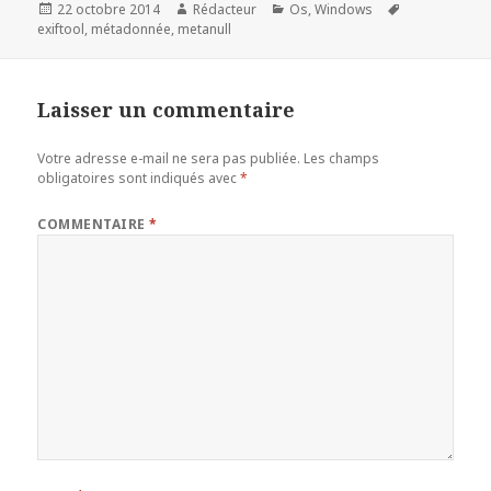
Publié
Auteur
Catégories
Mots-
22 octobre 2014
Rédacteur
Os
,
Windows
le
clés
exiftool
,
métadonnée
,
metanull
Laisser un commentaire
Votre adresse e-mail ne sera pas publiée.
Les champs
obligatoires sont indiqués avec
*
COMMENTAIRE
*