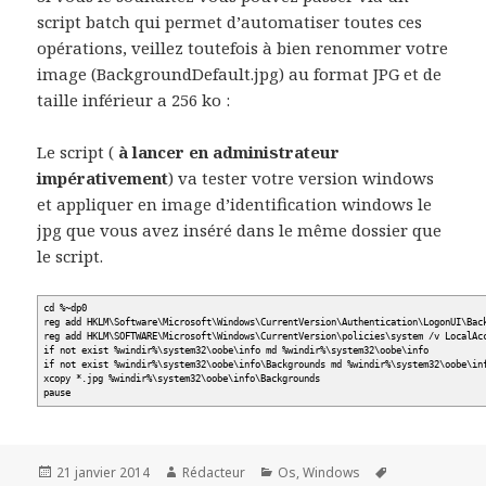
script batch qui permet d’automatiser toutes ces
opérations, veillez toutefois à bien renommer votre
image (BackgroundDefault.jpg) au format JPG et de
taille inférieur a 256 ko :
Le script (
à lancer en administrateur
impérativement
) va tester votre version windows
et appliquer en image d’identification windows le
jpg que vous avez inséré dans le même dossier que
le script.
cd %~dp0
reg add HKLM\Software\Microsoft\Windows\CurrentVersion\Authentication\LogonUI\Bac
reg add HKLM\SOFTWARE\Microsoft\Windows\CurrentVersion\policies\system /v LocalAc
if not exist %windir%\system32\oobe\info md %windir%\system32\oobe\info
if not exist %windir%\system32\oobe\info\Backgrounds md %windir%\system32\oobe\in
xcopy *.jpg %windir%\system32\oobe\info\Backgrounds
pause
Publié
Auteur
Catégories
Mots-
21 janvier 2014
Rédacteur
Os
,
Windows