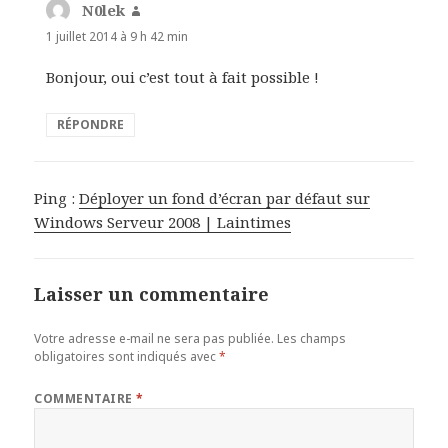
N0lek
d
i
1 juillet 2014 à 9 h 42 min
t
Bonjour, oui c’est tout à fait possible !
:
RÉPONDRE
Ping :
Déployer un fond d’écran par défaut sur
Windows Serveur 2008 | Laintimes
Laisser un commentaire
Votre adresse e-mail ne sera pas publiée.
Les champs
obligatoires sont indiqués avec
*
COMMENTAIRE
*