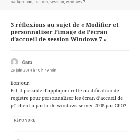
le
clés
background
,
custom
,
session
,
windows 7
3 réflexions au sujet de « Modifier et
personnaliser l’image de l’écran
d’accueil de session Windows 7 »
dam
d
i
29 juin 2014 à 18 h 49 min
t
Bonjour,
Est-il possible d’appliquer cette modification de
:
registre pour personnaliser les écran d’accueil de
pC client à partir de windows server 2008 par GPO?
RÉPONDRE