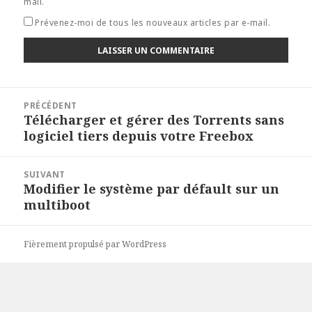
mail.
Prévenez-moi de tous les nouveaux articles par e-mail.
Navigation
PRÉCÉDENT
de
Télécharger et gérer des Torrents sans
Article
l’article
logiciel tiers depuis votre Freebox
précédent :
SUIVANT
Modifier le système par défault sur un
Article
multiboot
suivant :
Fièrement propulsé par WordPress