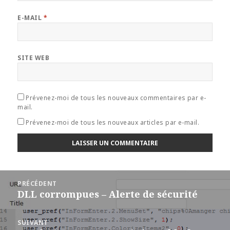
E-MAIL
*
SITE WEB
Prévenez-moi de tous les nouveaux commentaires par e-
mail.
Prévenez-moi de tous les nouveaux articles par e-mail.
Navigation
PRÉCÉDENT
de
DLL corrompues – Alerte de sécurité
Article
l’article
précédent :
SUIVANT