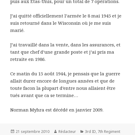
puis aux Etas-Unis, pour un total de 7 opérations.
J’ai quitté officiellement l’armée le 8 mai 1945 et je
suis retourné dans le Wisconsin où je me suis
marié.
J’ai travaillé dans la vente, dans les assurances, et
tant que chef d’une grande poste et j’ai pris ma
retraite en 1986.
Ce matin du 15 août 1944, je pensais que la guerre
allait durer encore de longues années et que de
toute facon la plupart d’entre nous allaient être
tués avant que ca se termine…
Norman Myhra est décédé en janvier 2009.
Publié
Auteur
Catégories
21 septembre 2010
Rédacteur
3rd ID
,
7th Regiment