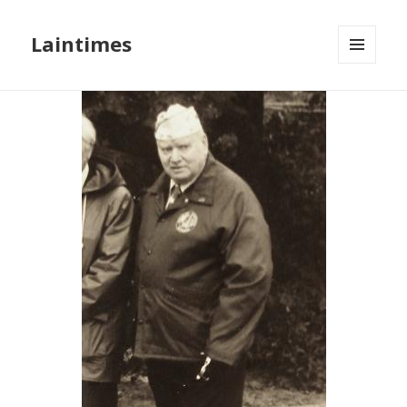
Laintimes
MENU
ET
WIDGETS