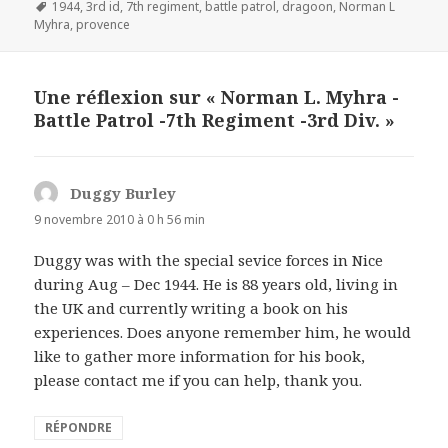
le
Mots-
1944
,
3rd id
,
7th regiment
,
battle patrol
,
dragoon
,
Norman L
clés
Myhra
,
provence
Une réflexion sur « Norman L. Myhra -
Battle Patrol -7th Regiment -3rd Div. »
Duggy Burley
d
i
9 novembre 2010 à 0 h 56 min
t
Duggy was with the special sevice forces in Nice
during Aug – Dec 1944. He is 88 years old, living in
:
the UK and currently writing a book on his
experiences. Does anyone remember him, he would
like to gather more information for his book,
please contact me if you can help, thank you.
RÉPONDRE