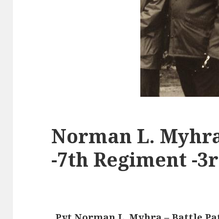
Norman L. Myhra 
-7th Regiment -3r
Pvt Norman L. Myhra – Battle Pat