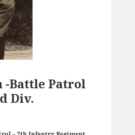
-Battle Patrol
d Div.
rol – 7th Infantry Regiment